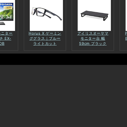
 モニター
Horus X ゲーミン
アイリスオーヤマ
チ EX-
ググラス｜ブルー
モニター台 幅
DB
ライトカット
59cm ブラック