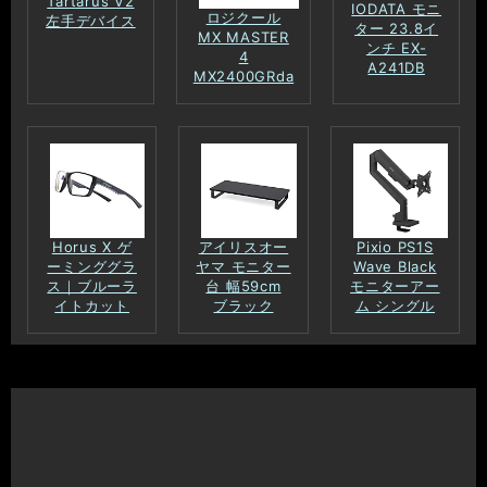
Tartarus V2
IODATA モニ
ロジクール
左手デバイス
ター 23.8イ
MX MASTER
ンチ EX-
4
A241DB
MX2400GRda
Horus X ゲ
アイリスオー
Pixio PS1S
ーミンググラ
ヤマ モニター
Wave Black
ス｜ブルーラ
台 幅59cm
モニターアー
イトカット
ブラック
ム シングル