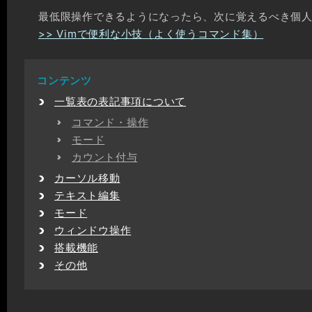
最低限操作できるようになったら、次に覚えるべき個
>> Vimで便利な小技（よく使うコマンド集）
一覧表の表記事項について
コマンド・操作
モード
カウント付与
カーソル移動
テキスト編集
モード
ウィンドウ操作
搭載機能
その他