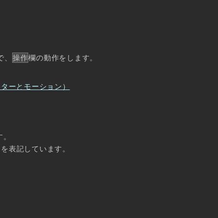
で、
操作
欄の動作をします。
ーターとモーション）
す。
ドを表記しています。