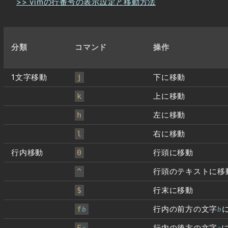
>> vimの行番号の表示設定と移動方法
分類
コマンド
操作
1文字移動
下に移動
j
上に移動
k
左に移動
h
右に移動
l
行内移動
行頭に移動
0
行頭のテキストに移
^
行末に移動
$
行内の前方の文字
f
b
b
行内の後方の文字
F
c
c