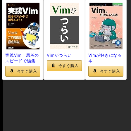
実践Vim 思考の
Vimがつらい
Vimが好きになる
スピードで編集し
本
今すぐ購入
よう！
今すぐ購入
今すぐ購入