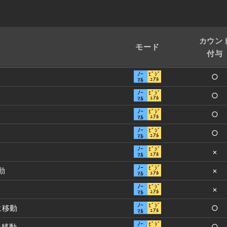
カウン
モード
付与
○
○
○
○
×
動
×
×
に移動
○
に移動
○