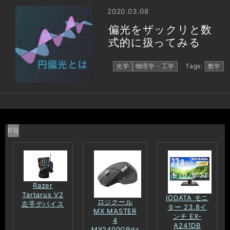
2020.03.08
偏光をザックリと数
式的に扱ってみる
光学
物理学・工学
Tags:
数学
PR
Razer
Tartarus V2
IODATA モニ
ロジクール
左手デバイス
ター 23.8イ
MX MASTER
ンチ EX-
4
A241DB
MX2400GRda