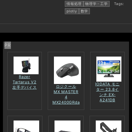
情報処理
物理学・工学
Tags:
plotly
数学
PR
Razer
Tartarus V2
IODATA モニ
ロジクール
左手デバイス
ター 23.8イ
MX MASTER
ンチ EX-
4
A241DB
MX2400GRda