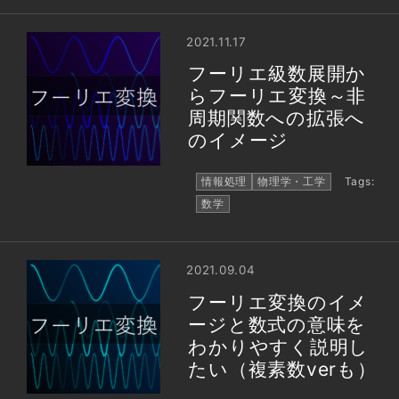
2021.11.17
フーリエ級数展開か
らフーリエ変換～非
周期関数への拡張へ
のイメージ
情報処理
物理学・工学
Tags:
数学
2021.09.04
フーリエ変換のイメ
ージと数式の意味を
わかりやすく説明し
たい（複素数verも）