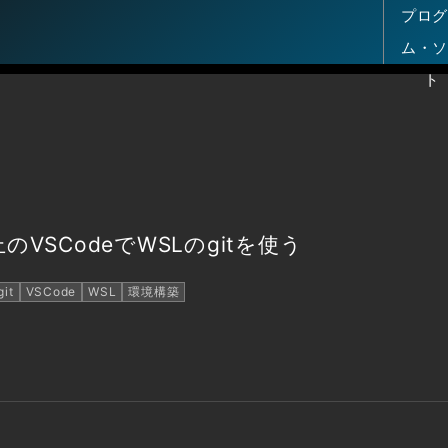
プロ
ム・
ト
s上のVSCodeでWSLのgitを使う
git
VSCode
WSL
環境構築