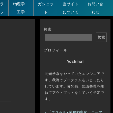
グラ
物理学・
ガジェッ
当サイト
お問い合
ソフ
工学
ト
について
わせ
検索
検索
プロフィール
Yoshihal
元光学系をやっていたエンジニアで
す。我流でプログラムをいじったり
しています。備忘録、知識整理を兼
ねてアウトプットをしていく予定で
す。
» 「エクセル×業務効率化」テーマ