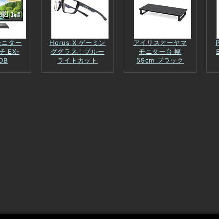
 モニター
Horus X ゲーミン
アイリスオーヤマ
チ EX-
ググラス｜ブルー
モニター台 幅
DB
ライトカット
59cm ブラック